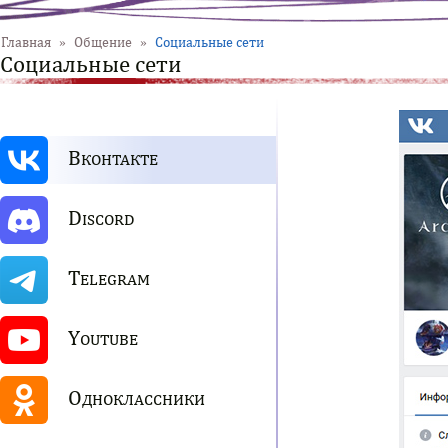
Главная
»
Общение
»
Социальные сети
Социальные сети
В
КОНТАКТЕ
D
ISCORD
T
ELEGRAM
Y
OUTUBE
О
ДНОКЛАССНИКИ