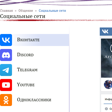
Главная
»
Общение
»
Социальные сети
Социальные сети
В
КОНТАКТЕ
D
ISCORD
T
ELEGRAM
Y
OUTUBE
О
ДНОКЛАССНИКИ