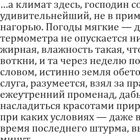
…а климат здесь, господин с
удивительнейший, не в при
нагорью. Погоды мягкие — д
термометра не опускается н
жирная, влажность такая, чт
воткни, и та через неделю п
словом, истинно земля обет
слуга, разумеется, взял за 
ежеутренний променад, дабы
насладиться красотами прир
при каких условиях — даже в
время последнего штурма, в
минут.