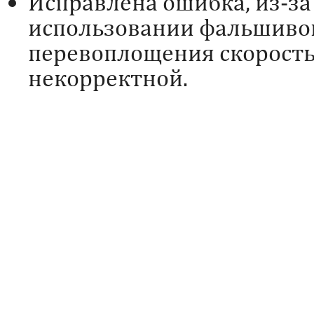
Исправлена ошибка, из-за
использовании фальшивог
перевоплощения скорост
некорректной.