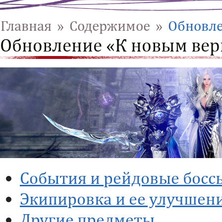
Главная
»
Cодержимое
»
Обновле
Обновление «К новым ве
События и рейдовые босс
Экипировка и ее улучшен
Другие предметы