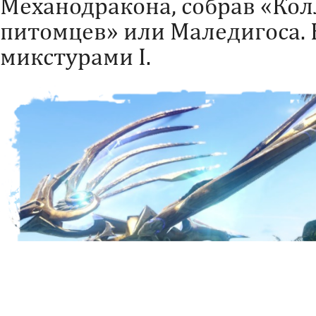
Механодракона, собрав «Ко
питомцев» или Маледигоса. 
микстурами I.