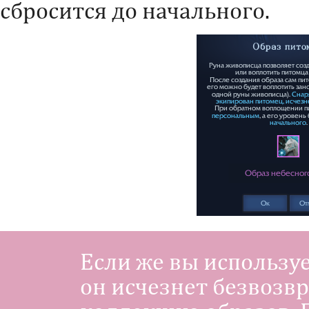
сбросится до начального.
Если же вы использу
он исчезнет безвозв