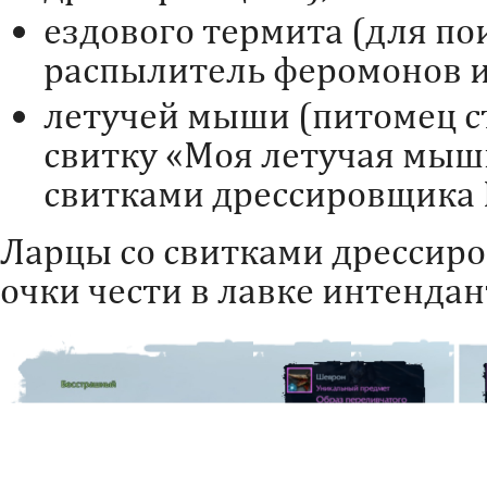
ездового термита (для п
распылитель феромонов и
летучей мыши (питомец с
свитку «Моя летучая мыш
свитками дрессировщика I
Ларцы со свитками дрессир
очки чести в лавке интендан