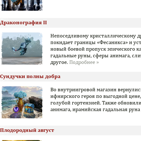
Драконография II
Непоседливому кристаллическому др
покидает границы «Фесаникса» и ус
новый боевой пропуск эпического к
гадальные руны, сферы анимага, сли
другое.
Сундучки полны добра
Во внутриигровой магазин вернулис
ифнирского героя по выгодной цене,
голубой гортензией. Также обновил
анимага, ирамийская гадальная руна
Плодородный август