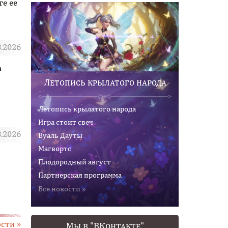
е ее
8.2026
а
показать
Летопись крылатого народа
Летопись крылатого народа
Игра стоит свеч
8.2026
Вуаль Дауты
Магвортс
показать
Плодородный август
Партнерская программа
Все новости »
ости »
Мы в "ВКонтакте"