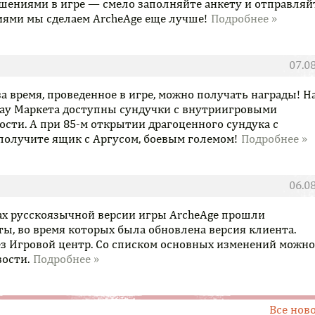
шениями в игре — смело заполняйте анкету и отправляйт
ями мы сделаем ArcheAge еще лучше!
07.0
 за время, проведенное в игре, можно получать награды! Н
lay Маркета доступны сундучки с внутриигровыми
ости. А при 85-м открытии драгоценного сундука с
олучите ящик с Аргусом, боевым големом!
06.0
ерах русскоязычной версии игры ArcheAge прошли
ы, во время которых была обновлена версия клиента.
ез Игровой центр. Со списком основных изменений можно
вости.
Все нов