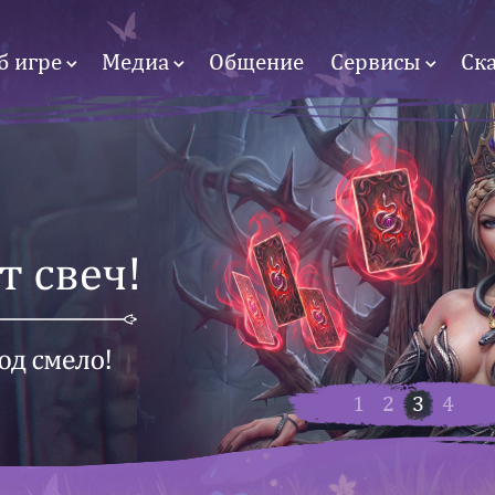
б игре
Медиа
Общение
Сервисы
Ск
1
2
3
4