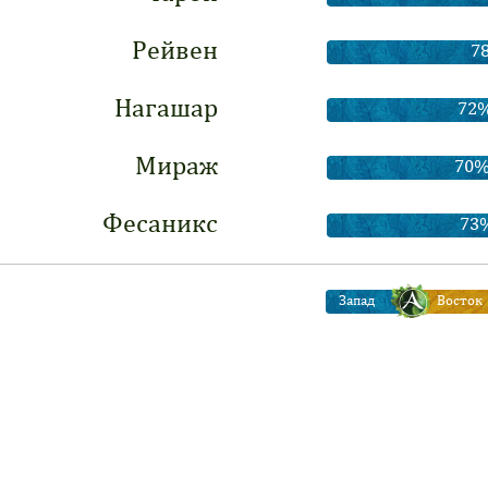
Рейвен
7
Нагашар
72
Мираж
70
Фесаникс
73
Запад
Восток