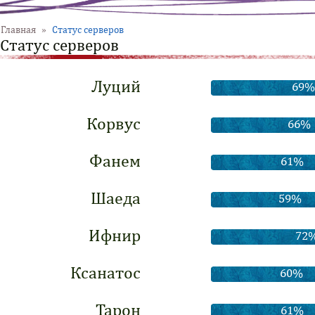
Главная
»
Статус серверов
Статус серверов
Луций
69%
Корвус
66%
Фанем
61%
Шаеда
59%
Ифнир
72
Ксанатос
60%
Тарон
61%