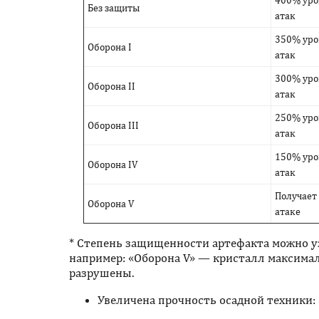
Без защиты
атак
350% урон
Оборона I
атак
300% урон
Оборона II
атак
250% урон
Оборона III
атак
150% урон
Оборона IV
атак
Получает
Оборона V
атаке
* Степень защищенности артефакта можно у
например: «Оборона V» — кристалл максима
разрушены.
Увеличена прочность осадной техники: