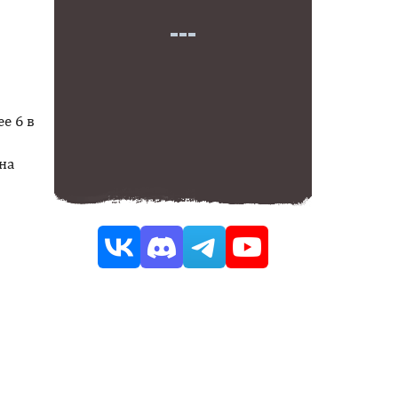
е 6 в
на