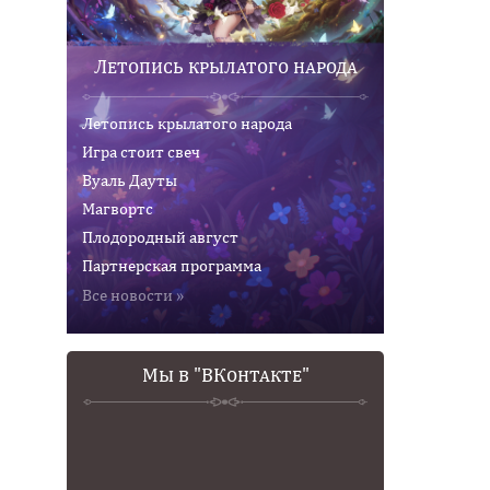
Летопись крылатого народа
Летопись крылатого народа
Игра стоит свеч
Вуаль Дауты
Магвортс
Плодородный август
Партнерская программа
Все новости »
Мы в "ВКонтакте"