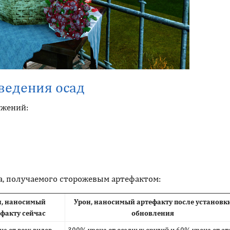
ведения осад
ужений:
, получаемого сторожевым артефактом:
н, наносимый
Урон, наносимый артефакту после установк
факту сейчас
обновления
а от всех видов
300% урона от осадных орудий и 60% урона от ат