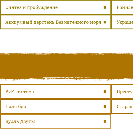
Синтез и пробуждение
Рамиан
Акхиумный перстень Безмятежного моря
Украше
PvP-система
Престу
Поля боя
Старая
Вуаль Дауты