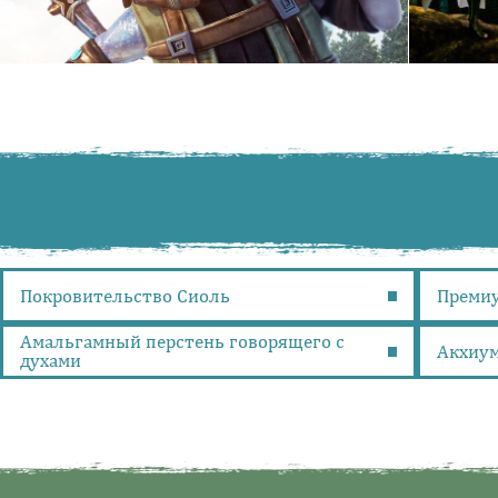
Покровительство Сиоль
Преми
Амальгамный перстень говорящего с
Акхиум
духами