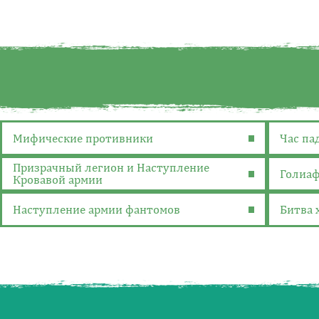
Мифические противники
Час па
Призрачный легион и Наступление
Голиаф
Кровавой армии
Наступление армии фантомов
Битва 