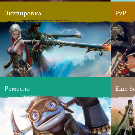
Экипировка
PvP
Ремесло
Еще б