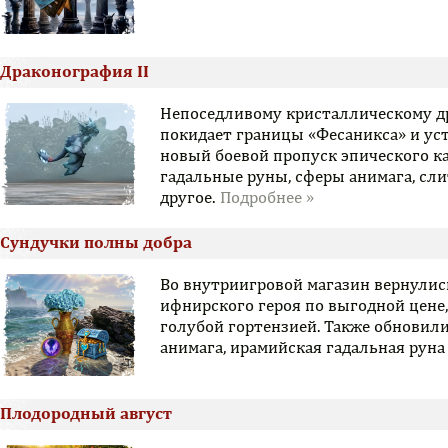
Драконография II
Непоседливому кристаллическому др
покидает границы «Фесаникса» и ус
новый боевой пропуск эпического к
гадальные руны, сферы анимага, сли
другое.
Сундучки полны добра
Во внутриигровой магазин вернулис
ифнирского героя по выгодной цене,
голубой гортензией. Также обновил
анимага, ирамийская гадальная руна
Плодородный август