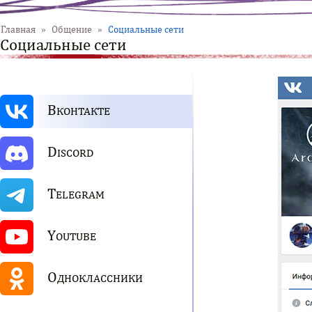
Главная
»
Общение
»
Социальные сети
Социальные сети
В
КОНТАКТЕ
D
ISCORD
T
ELEGRAM
Y
OUTUBE
О
ДНОКЛАССНИКИ