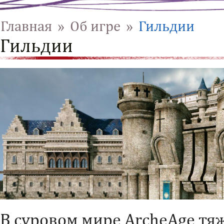
Главная
»
Об игре
»
Гильдии
Гильдии
В суровом мире ArcheAge тя