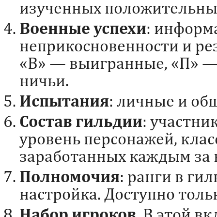
изученных положительных
Военные успехи
: информ
неприкосновенности и ре
«В» — выигранные, «П» —
ничьи.
Испытания
: личные и об
Состав гильдии
: участник
уровень персонажей, клас
заработанных каждым за в
Полномочия
: ранги в гил
настройка. Доступно толь
Набор игроков
. В этой в