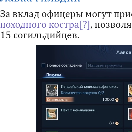
За вклад офицеры могут пр
походного костра
, позвол
15 согильдийцев.