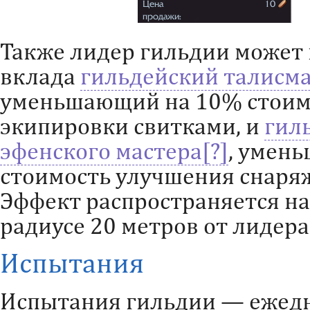
Также лидер гильдии может 
вклада
гильдейский талисма
уменьшающий на 10% стоим
экипировки свитками, и
гил
эфенского мастера
, умен
стоимость улучшения снаря
Эффект распространяется на
радиусе 20 метров от лидера
Испытания
Испытания гильдии — ежед