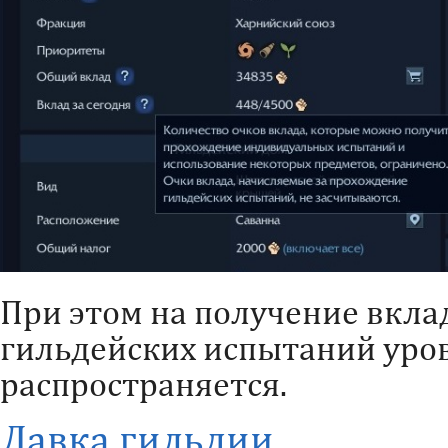
При этом на получение вкла
гильдейских испытаний уро
распространяется.
Лавка гильдии