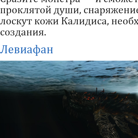
проклятой души, снаряжени
лоскут кожи Калидиса, необ
создания.
Левиафан