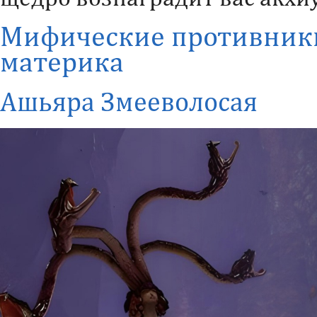
Мифические противник
материка
Ашьяра Змееволосая