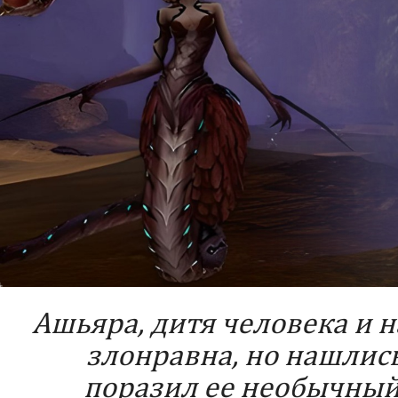
Ашьяра, дитя человека и 
злонравна, но нашлис
поразил ее необычный