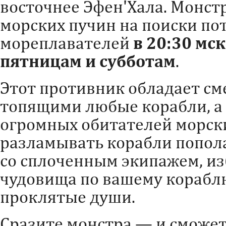
восточнее Эфен'Хала. Монст
морских пучин на поиски п
мореплавателей
в 20:30 мс
пятницам и субботам
.
Этот противник обладает с
топящими любые корабли, а
огромных обитателей морски
разламывать корабли попол
со сплоченным экипажем, из
чудовища по вашему корабл
проклятые души.
Сразите монстра — и сможе