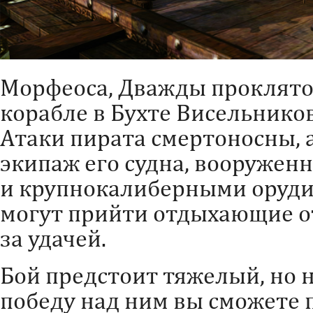
Морфеоса, Дважды проклятог
корабле в Бухте Висельнико
Атаки пирата смертоносны, а
экипаж его судна, вооруже
и крупнокалиберными оруди
могут прийти отдыхающие о
за удачей.
Бой предстоит тяжелый, но н
победу над ним вы сможете 