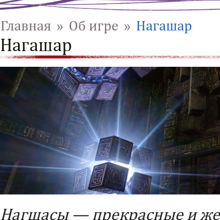
Главная
»
Об игре
»
Нагашар
Нагашар
Нагшасы — прекрасные и жес