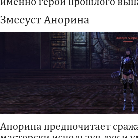
именно герой прошлого вып
Змееуст Анорина
Анорина предпочитает сража
мастерски используя лук и 