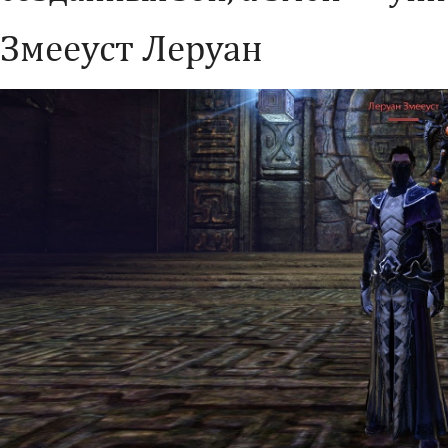
Змееуст Леруан