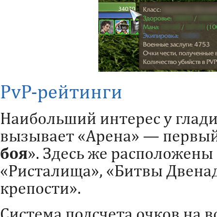
PvP-рейтинги
Наибольший интерес у глад
вызывает «Арена» — первый
боя
». Здесь же расположены
«Ристалища», «Битвы Двена
крепости».
Система подсчета очков на вс