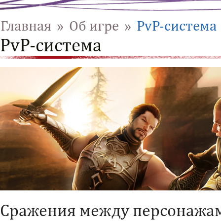
Главная
»
Об игре
»
PvP-система
PvP-система
Сражения между персонажа