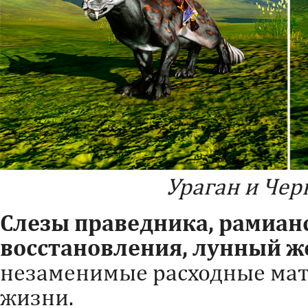
Ураган и Чер
Слезы праведника, рамиан
восстановления, лунный же
незаменимые расходные мат
жизни.