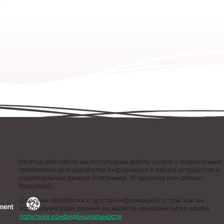
На этом веб-сайте мы используем файлы cookie и аналогичные
технологии для обработки информации о вашем устройстве и
персональных данных (например, IP-адресов или данных
браузера).
С целями обработки и другой информацией о том, как мы
используем ваши данные вы можете ознакомиться в нашей
политике конфиденциальности
.