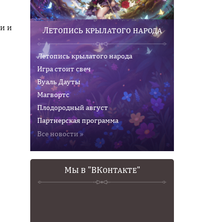
и и
Летопись крылатого народа
Летопись крылатого народа
Игра стоит свеч
Вуаль Дауты
Магвортс
Плодородный август
Партнерская программа
Все новости »
Мы в "ВКонтакте"