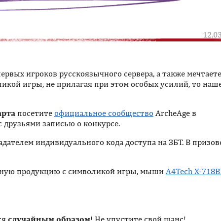
12.0
ервых игроков русскоязычного сервера, а также мечтает
кой игры, не прилагая при этом особых усилий, то наш
арта
посетите
официальное сообщество
ArcheAge в
с друзьями записью о конкурсе.
адателем индивидуального кода доступа на ЗБТ. В призо
рную продукцию с символикой игры, мыши
A4Tech X-718
ся
случайным образом
! Не упустите свой шанс!