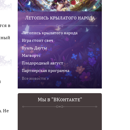
Летопись крылатого народа
тся в
Летопись крылатого народа
анный
Игра стоит свеч
Вуаль Дауты
Магвортс
Плодородный август
Партнерская программа
Все новости »
и
Мы в "ВКонтакте"
. Не