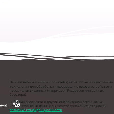
На этом веб-сайте мы используем файлы cookie и аналогичные
технологии для обработки информации о вашем устройстве и
персональных данных (например, IP-адресов или данных
браузера).
С целями обработки и другой информацией о том, как мы
используем ваши данные вы можете ознакомиться в нашей
политике конфиденциальности
.