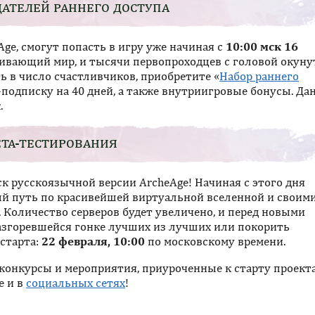
дателей раннего доступа
ge, смогут попасть в игру уже начиная с
10:00 мск 16
ивающий мир, и тысячи первопроходцев с головой окуну
 в число счастливчиков, приобретите «
Набор раннего
-подписку на 40 дней, а также внутриигровые бонусы. Д
.
ета-тестирования
к русскоязычной версии ArcheAge! Начиная с этого дня
й путь по красивейшей виртуальной вселенной и своим
Количество серверов будет увеличено, и перед новыми
разгоревшейся гонке лучших из лучших или покорить
старта:
22 февраля, 10:00
по московскому времени.
 конкурсы и мероприятия, приуроченные к старту проекта
е и в
социальных сетях
!