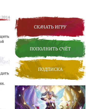
2.2014
СКАЧАТЬ ИГРУ
бщить
ой
ПОПОЛНИТЬ СЧЁТ
ПОДПИСКА
здать
ни.
я