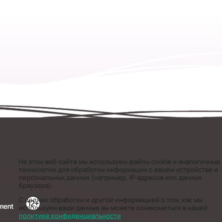
На этом веб-сайте мы используем файлы cookie и аналогичные
технологии для обработки информации о вашем устройстве и
персональных данных (например, IP-адресов или данных
браузера).
С целями обработки и другой информацией о том, как мы
используем ваши данные вы можете ознакомиться в нашей
политике конфиденциальности
.