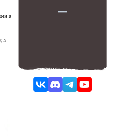
ями в
, а