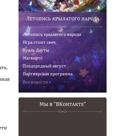
Летопись крылатого народа
Летопись крылатого народа
Игра стоит свеч
Вуаль Дауты
Магвортс
Плодородный август
ать.
Партнерская программа
нная
Все новости »
Мы в "ВКонтакте"
ети