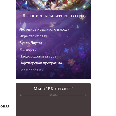
Летопись крылатого народа
Летопись крылатого народа
Игра стоит свеч
Вуаль Дауты
Магвортс
Плодородный август
Партнерская программа
Все новости »
Мы в "ВКонтакте"
ровая