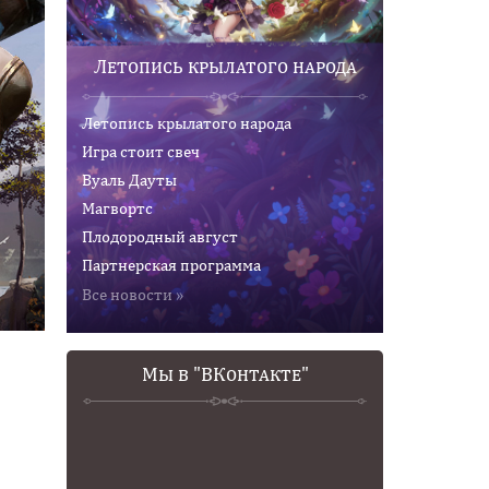
Летопись крылатого народа
Летопись крылатого народа
Игра стоит свеч
Вуаль Дауты
Магвортс
Плодородный август
Партнерская программа
Все новости »
Мы в "ВКонтакте"