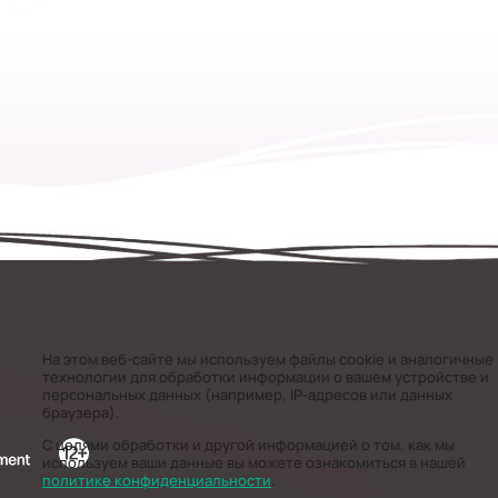
На этом веб-сайте мы используем файлы cookie и аналогичные
технологии для обработки информации о вашем устройстве и
персональных данных (например, IP-адресов или данных
браузера).
С целями обработки и другой информацией о том, как мы
используем ваши данные вы можете ознакомиться в нашей
политике конфиденциальности
.