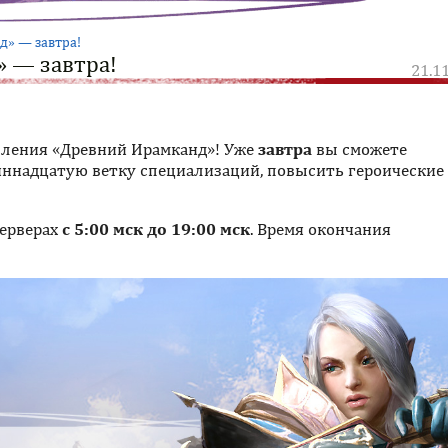
д» — завтра!
 — завтра!
21.1
вления «Древний Ирамканд»! Уже
завтра
вы сможете
иннадцатую ветку специализаций, повысить героические
серверах
с 5:00 мск до 19:00 мск
. Время окончания