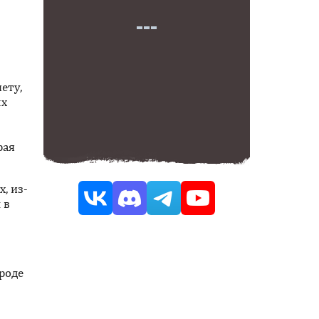
ету,
ых
рая
, из-
 в
вроде