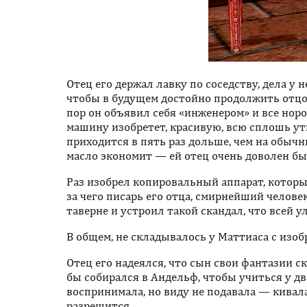
Отец его держал лавку по соседству, дела у 
чтобы в будущем достойно продолжить отцов
пор он объявил себя «инженером» и все нор
машину изобретет, красивую, всю сплошь у
приходится в пять раз дольше, чем на обычн
масло экономит — ей отец очень доволен был
Раз изобрел копировальный аппарат, которы
за чего писарь его отца, смирнейший челове
таверне и устроил такой скандал, что всей 
В общем, не складывалось у Маттиаса с изоб
Отец его надеялся, что сын свои фантазии ск
бы собирался в Андельф, чтобы учиться у дво
воспринимала, но виду не подавала — кивала
разрешится.