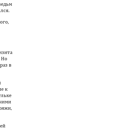
 ведьм
лся.
ого,
изита
 Но
раз в
й
ие к
ульке
очими
ряжи,
шей