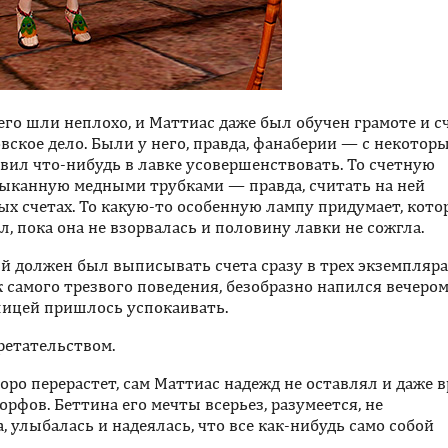
него шли неплохо, и Маттиас даже был обучен грамоте и сч
ское дело. Были у него, правда, фанаберии — с некотор
овил что-нибудь в лавке усовершенствовать. То счетную
тыканную медными трубками — правда, считать на ней
ых счетах. То какую-то особенную лампу придумает, кото
, пока она не взорвалась и половину лавки не сожгла.
й должен был выписывать счета сразу в трех экземплярах
к самого трезвого поведения, безобразно напился вечером
улицей пришлось успокаивать.
ретательством.
оро перерастет, сам Маттиас надежд не оставлял и даже 
рфов. Беттина его мечты всерьез, разумеется, не
, улыбалась и надеялась, что все как-нибудь само собой