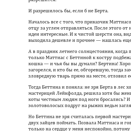
И разрешилось бы, если б не Берта.
Началось все с того, что приказчик Маттиа
отцу за углем отправляться. После этого от 
идеи интересные. И к чистой шерсти она, в
выходила дешевле и прочнее — нашлась еще
А в праздник летнего солнцестояния, когда 
только Маттиас с Беттиной к костру подбежа
кошка — и чья бы вы думали? Бертина! Хоро
загорелся, и кто бы ее, обгоревшую, тогда 
зловредную тварь прямо на месте, отловил е
Тогда Беттина и поняла: не зря Берта в лес 
мастерицей Лейкфолда, решила хотя бы жен
коты честным людям под ноги бросались? И 
золотоволосых подруг на рыжих ведьм загл
Но Беттина не зря считалась первой мастери
двух зайцев поймать. Позвала Маттиаса и гов
только на сердце у меня неспокойно, потому 