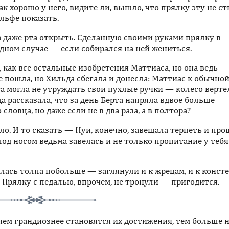
ак хорошо у него, видите ли, вышло, что прялку эту не с
льфе показать.
а даже рта открыть. Сделанную своими руками прялку в
дном случае — если собирался на ней жениться.
 как все остальные изобретения Маттиаса, но она ведь
не пошла, но Хильда сбегала и донесла: Маттиас к обычно
та могла не утруждать свои пухлые ручки — колесо верте
да рассказала, что за день Берта напряла вдвое больше
ловца, но даже если не в два раза, а в полтора?
ло. И то сказать — Нуи, конечно, завещала терпеть и про
под носом ведьма завелась и не только пропитание у тебя
алась толпа побольше — заглянули и к жрецам, и к конст
 Прялку с педалью, впрочем, не тронули — пригодится.
чем грандиознее становятся их достижения, тем больше 