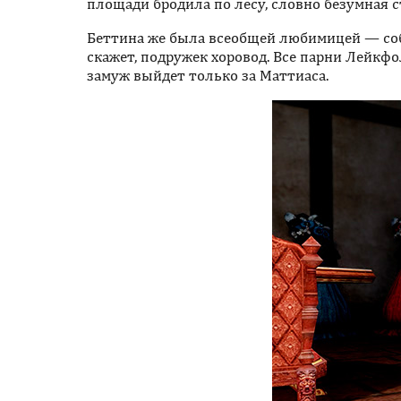
площади бродила по лесу, словно безумная с
Беттина же была всеобщей любимицей — собой
скажет, подружек хоровод. Все парни Лейкфо
замуж выйдет только за Маттиаса.