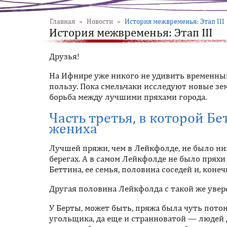
Главная
»
Новости
»
История межвременья: Этап III
История межвременья: Этап III
Друзья!
На Ифнире уже никого не удивить временны
пользу. Пока смельчаки исследуют новые зем
борьба между лучшими пряхами города.
Часть третья, в которой Б
жениха
Лучшей пряжи, чем в Лейкфолде, не было ниг
берегах. А в самом Лейкфолде не было пряхи 
Беттина, ее семья, половина соседей и, конеч
Другая половина Лейкфолда с такой же увер
У Берты, может быть, пряжа была чуть потон
угольщика, да еще и странноватой — людей 