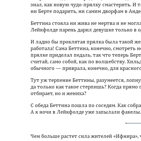
знал, как новую чудо-прялку смастерить. И т
ни Берте подарить, ни самим дворфам в Анде
Беттина стояла ни жива не мертва и не могл
Лейкфолде парень дарил девушке только в о
И ладно бы проклятая прялка была такой же,
работала! Сама Беттина, конечно, смотреть 
прялке приделал педаль, так что теперь Бер
считай, само собой, как по волшебству. Хиль
обычного — приврала, конечно, для красного с
Тут уж терпение Беттины, разумеется, лопну
да только как такое стерпишь? Когда прямо 
отбирает, но и жениха?
С обеда Беттина пошла по соседям. Как собр
А к ночи в Лейкфолде уже запылали факелы.
Чем больше растет сила жителей «Ифнира», 