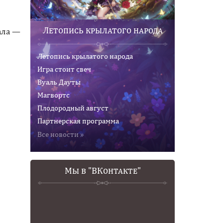
Летопись крылатого народа
ала —
Летопись крылатого народа
Игра стоит свеч
Вуаль Дауты
Магвортс
Плодородный август
Партнерская программа
Все новости »
Мы в "ВКонтакте"