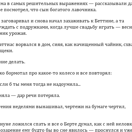
дома в самых решительных выражениях — рассказывали д
не посмотрел, что сын богатого лавочника.
заговаривал и снова начал захаживать к Беттине, а та
уждать с подружками, когда лучше свадьбу играть — весн
дник урожая.
аттиас ворвался в дом, сияя, как начищенный чайник, сх
 щеки.
ние делать.
ко бормотал про какое-то колесо и все повторял:
сли б ты меня тогда не надоумила...
оняла — дар речи потеряла.
тения неделями вынашивал, чертежи на бумаге чертил,
уне ложился спать и все о Берте думал, как с ней нелов
И озарение ему будто бы во сне явилось — проснулся и уж