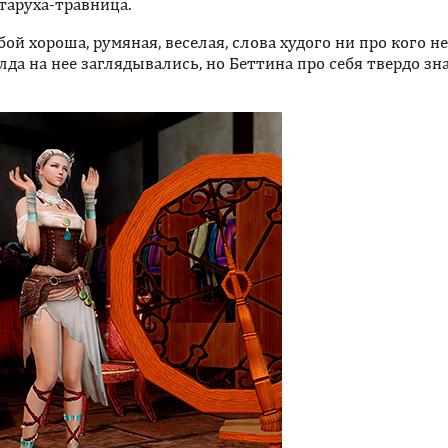
таруха-травница.
 хороша, румяная, веселая, слова худого ни про кого не
лда на нее заглядывались, но Беттина про себя твердо зн