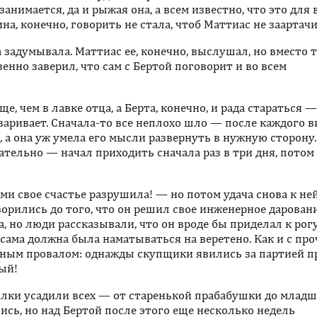
занимается, да и рыжая она, а всем известно, что это для
а, конечно, говорить не стала, чтоб Маттиас не заартачи
 задумывала. Маттиас ее, конечно, выслушал, но вместо т
енно заверил, что сам с Бертой поговорит и во всем
е, чем в лавке отца, а Берта, конечно, и рада стараться —
оваривает. Сначала-то все неплохо шло — после каждого в
, а она уж умела его мысли развернуть в нужную сторону.
тельно — начал приходить сначала раз в три дня, потом 
и свое счастье разрушила! — но потом удача снова к не
орились до того, что он решил свое инженерное дарован
а, но люди рассказывали, что он вроде бы приделал к рог
 сама должна была наматываться на веретено. Как и с пр
лным провалом: однажды скупщики явились за партией п
ый!
рялки усадили всех — от старенькой прабабушки до млад
лись, но над Бертой после этого еще несколько недель