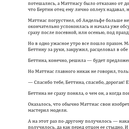
потешались, а Маттиасу было отказано от 
что Бертин отец ему лично оплеух надавал, 
Маттиас погрустнел, об Андельфе больше не 
окончательно успокоилась и начала уже обс
сразу после посевной, или осенью, под праз
Но в одно ужасное утро все пошло прахом. М
Беттину за руки, закружил, расцеловал в обе
Беттина, конечно, решила — будет предложе
Но Маттиас главного никак не говорил, толь
— Спасибо тебе, Беттина, спасибо, дорогая! Е
Беттина не сразу поняла, о чем он, а когда п
Оказалось, что обычно Маттиас свои изобре
мастерил модели.
А на этот раз по-другому получилось — накан
получилось, да как перед отцом ее стыдно. 