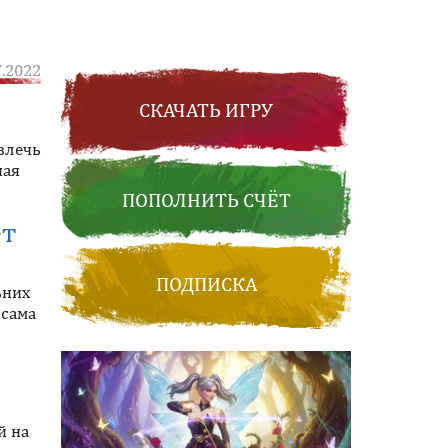
7.2022
СКАЧАТЬ ИГРУ
влечь
ная
ПОПОЛНИТЬ СЧЁТ
ет
ПОДПИСКА
ьних
 сама
й на