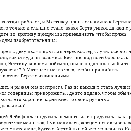
сова отца приболел, и Маттиасу пришлось лично к Бертин
него только и слышно стало, какая Берта умная, да какие 
идите ли, крапиву придумала примешивать, чтобы пряжа
 одна изобретательница!
парни с девушками прыгали через костер, случилось вот ч
ли, как откуда ни возьмись Беттине под ноги бросилась
шо, Беттину вовремя поймали, иначе подол платья бы то
замуж взял? А Маттиас вместо того, чтобы пришибить
е и отнес Берте с извинениями.
ходит, и рыжая она неспроста. Раз не выходит стать лучше
иха соперницы приворожить. Где это видано, чтобы обыч
когда это хорошие парни вместо своих румяных
ядывались?
цей Лейкфолда: подумала немного, да и придумала, как с
орит: так мол и так, Нуи молилась, жрецам исповедовалас
что мнится мне, будто с Бертой нашей что-то нечисто. Ко