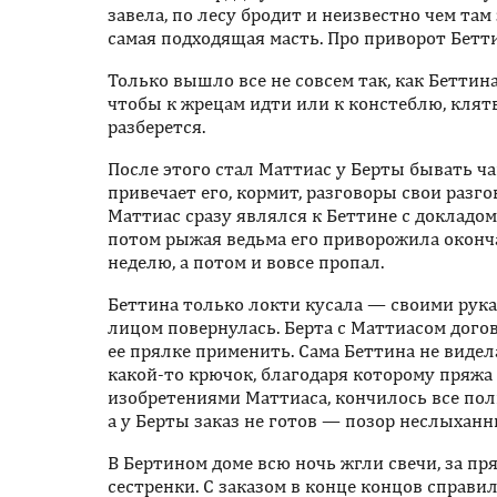
завела, по лесу бродит и неизвестно чем там 
самая подходящая масть. Про приворот Беттин
Только вышло все не совсем так, как Беттина
чтобы к жрецам идти или к констеблю, клятв
разберется.
После этого стал Маттиас у Берты бывать чащ
привечает его, кормит, разговоры свои разг
Маттиас сразу являлся к Беттине с докладом
потом рыжая ведьма его приворожила оконча
неделю, а потом и вовсе пропал.
Беттина только локти кусала — своими рукам
лицом повернулась. Берта с Маттиасом догов
ее прялке применить. Сама Беттина не видел
какой-то крючок, благодаря которому пряжа
изобретениями Маттиаса, кончилось все по
а у Берты заказ не готов — позор неслыханн
В Бертином доме всю ночь жгли свечи, за п
сестренки. С заказом в конце концов справи