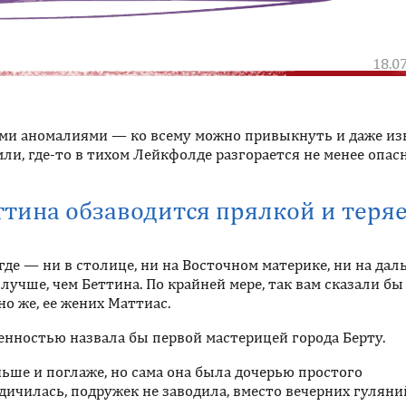
18.0
ми аномалиями — ко всему можно привыкнуть и даже из
ли, где-то в тихом Лейкфолде разгорается не менее опас
еттина обзаводится прялкой и теря
де — ни в столице, ни на Восточном материке, ни на дал
лучше, чем Беттина. По крайней мере, так вам сказали бы
но же, ее жених Маттиас.
енностью назвала бы первой мастерицей города Берту.
ьше и поглаже, но сама она была дочерью простого
дичилась, подружек не заводила, вместо вечерних гуляни