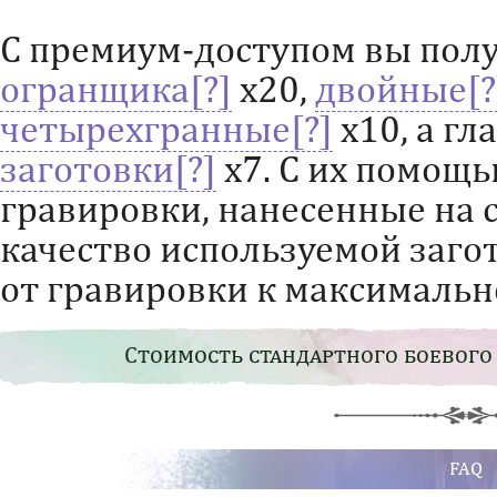
С премиум-доступом вы пол
огранщика
х20,
двойные
четырехгранные
х10, а г
заготовки
х7. С их помощ
гравировки, нанесенные на 
качество используемой заго
от гравировки к максимальн
Стоимость стандартного боевого
FAQ