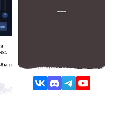
ли
ны:
ьбы
и