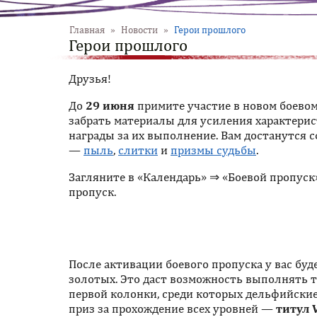
Главная
»
Новости
»
Герои прошлого
Герои прошлого
Друзья!
До
29 июня
примите участие в новом боевом
забрать материалы для усиления характери
награды за их выполнение. Вам достанутся с
—
пыль
,
слитки
и
призмы судьбы
.
Загляните в «Календарь» ⇒ «Боевой пропуск»
пропуск.
После активации боевого пропуска у вас буд
золотых. Это даст возможность выполнять т
первой колонки, среди которых дельфийские 
приз за прохождение всех уровней —
титул 