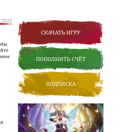
3.2025
СКАЧАТЬ ИГРУ
тобы
айте
вное
ПОПОЛНИТЬ СЧЁТ
ПОДПИСКА
ый