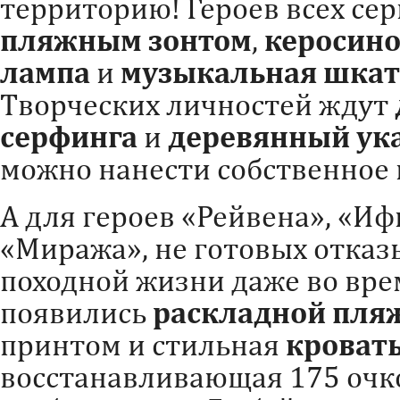
территорию! Героев всех се
пляжным зонтом
,
керосино
лампа
и
музыкальная шкат
Творческих личностей ждут
серфинга
и
деревянный ук
можно нанести собственное
А для героев «Рейвена», «Иф
«Миража», не готовых отказ
походной жизни даже во врем
появились
раскладной пля
принтом и стильная
кроват
восстанавливающая 175 очк