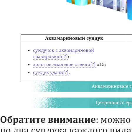
Аквамариновый сундук
сундучок с аквамариновой
гравировкой
;
золотое эмалевое стекло
х15;
сундук удачи
.
Аквамариновые 
Цитриновые гр
Обратите внимание
: можно
по
два
сундука каждого вида 