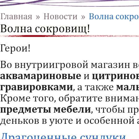
Главная
»
Новости
»
Волна сокр
Волна сокровищ!
Герои!
Во внутриигровой магазин 
аквамариновые
и
цитринов
гравировками
, а также
мал
Кроме того, обратите внима
предметы мебели
, чтобы п
деньков в уюте и особенной
Драгоценные сундуки