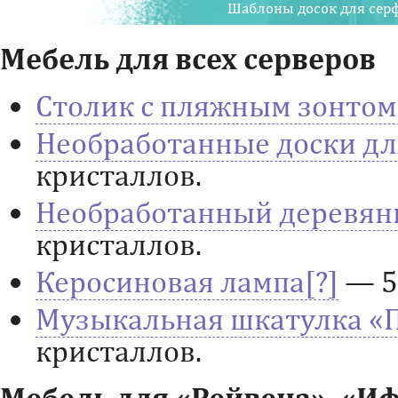
Шаблоны досок для серф
Мебель для всех серверов
Столик с пляжным зонтом
Необработанные доски дл
кристаллов.
Необработанный деревян
кристаллов.
Керосиновая лампа
— 5
Музыкальная шкатулка «
кристаллов.
Мебель для «Рейвена», «И