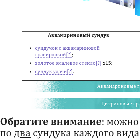
Аквамариновый сундук
сундучок с аквамариновой
гравировкой
;
золотое эмалевое стекло
х15;
сундук удачи
.
Аквамариновые 
Цитриновые гр
Обратите внимание
: можно
по
два
сундука каждого вида 