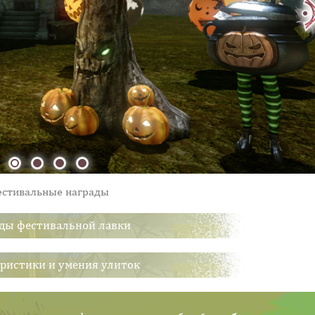
естивальные награды
ды фестивальной лавки
ристики и умения улиток