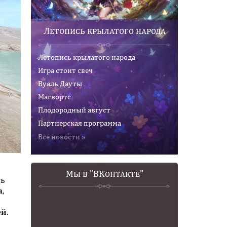
Летопись крылатого народа
Летопись крылатого народа
Игра стоит свеч
Вуаль Дауты
Магвортс
Плодородный август
Партнерская программа
Все новости »
Мы в "ВКонтакте"
ть
а
,
ей
.