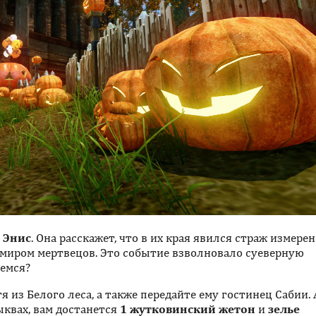
т
Энис
. Она расскажет, что в их края явился страж измерен
миром мертвецов. Это событие взволновало суеверную
шемся?
я из Белого леса, а также передайте ему гостинец Сабии. 
ыквах, вам достанется
1 жутковинский жетон
и
зелье