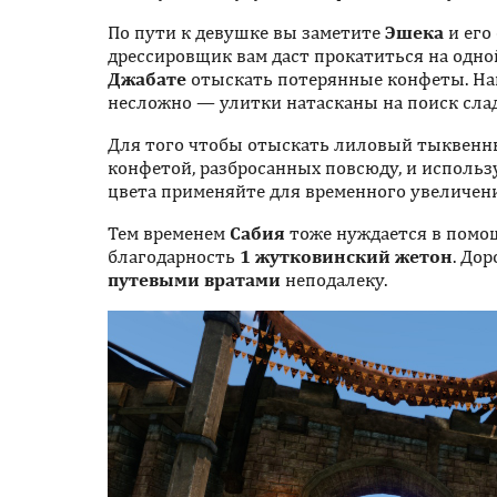
По пути к девушке вы заметите
Эшека
и его
дрессировщик вам даст прокатиться на одно
Джабате
отыскать потерянные конфеты. Н
несложно — улитки натасканы на поиск слад
Для того чтобы отыскать лиловый тыквенны
конфетой, разбросанных повсюду, и использ
цвета применяйте для временного увеличен
Тем временем
Сабия
тоже нуждается в помощ
благодарность
1 жутковинский жетон
. До
путевыми вратами
неподалеку.