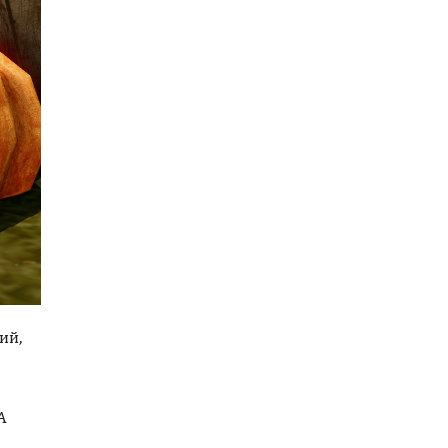
ий,
А