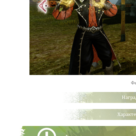
Ф
Награ
Характе