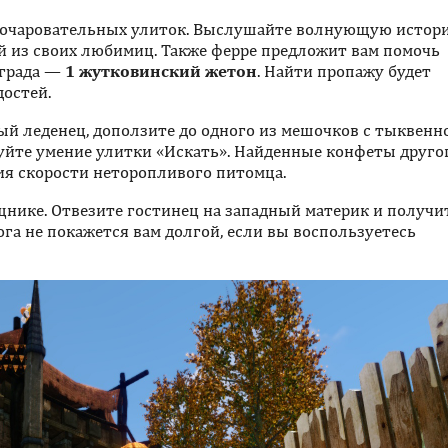
 очаровательных улиток. Выслушайте волнующую истори
й из своих любимиц. Также ферре предложит вам помочь
аграда —
1 жутковинский жетон
. Найти пропажу будет
остей.
й леденец, доползите до одного из мешочков с тыквенн
уйте умение улитки «Искать». Найденные конфеты друго
ия скорости неторопливого питомца.
нике. Отвезите гостинец на западный материк и получи
рога не покажется вам долгой, если вы воспользуетесь