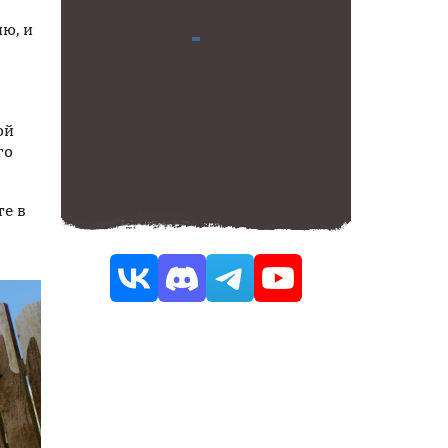
ю, и
ой
го
те в