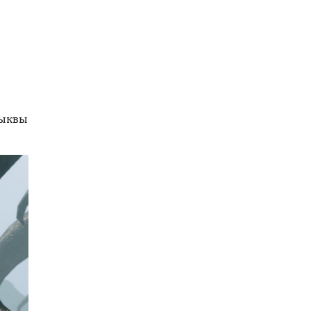
тыквы