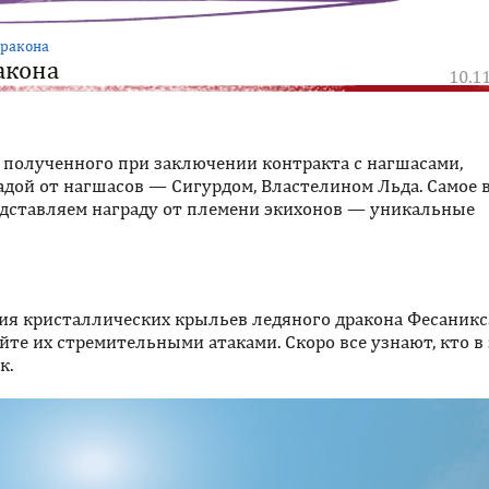
дракона
акона
10.1
, полученного при заключении контракта с нагшасами,
радой от нагшасов — Сигурдом, Властелином Льда. Самое 
редставляем награду от племени экихонов — уникальные
ия кристаллических крыльев ледяного дракона Фесаникс
йте их стремительными атаками. Скоро все узнают, кто в
к.