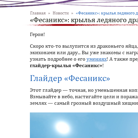
Главная
»
Новости
»
«Фесаникс»: крылья ледяного 
«Фесаникс»: крылья ледяного др
Герои!
Скоро кто-то вылупится из драконьего яйца
экихонами или дару... Вы уже знакомы с наг
узнать подробнее о его
умениях
! А также п
глайдер-крылья «Фесаникс»
!
Глайдер «Фесаникс»
Этот глайдер — точная, но уменьшенная коп
Взмывайте в небо, настигайте цели и поража
землях — самый грозный воздушный хищни