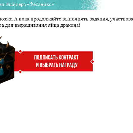
ия глайдера «Фесаникс»
озже. А пока продолжайте выполнять задания, участвова
та для выращивания яйца дракона!