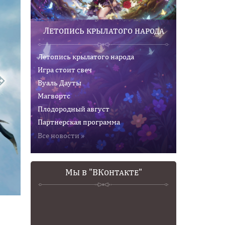
Летопись крылатого народа
Летопись крылатого народа
Игра стоит свеч
Вуаль Дауты
Магвортс
Плодородный август
Партнерская программа
Все новости »
Мы в "ВКонтакте"
Глайдер «Фесани