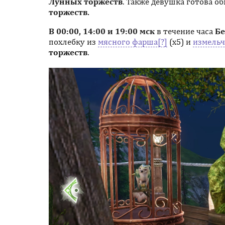
Лунных торжеств
. Также девушка готова о
торжеств.
В 00:00, 14:00 и 19:00 мск
в течение часа
Б
похлебку из
мясного фарша
(х5) и
измельч
торжеств
.