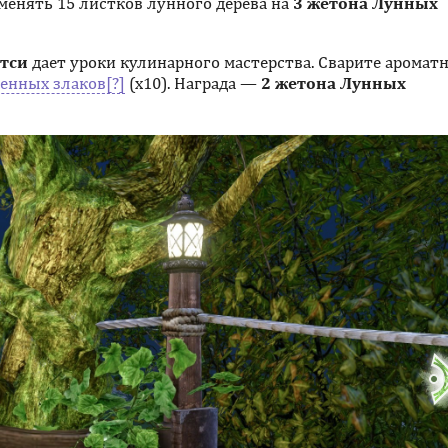
бменять 15 листков лунного дерева на
3 жетона Лунных
етси
дает уроки кулинарного мастерства. Сварите аромат
енных злаков
(х10). Награда —
2 жетона Лунных