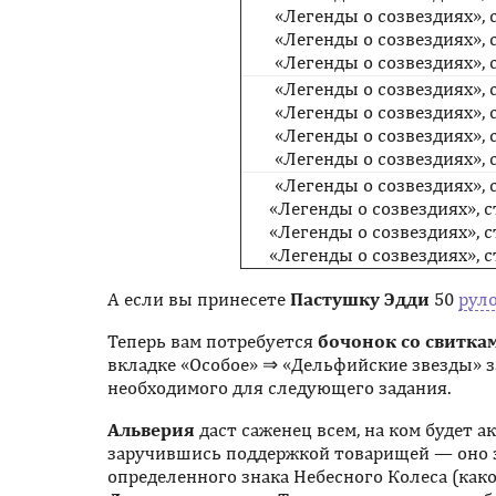
«Легенды о созвездиях», с
«Легенды о созвездиях», с
«Легенды о созвездиях», с
«Легенды о созвездиях», с
«Легенды о созвездиях», с
«Легенды о созвездиях», с
«Легенды о созвездиях», с
«Легенды о созвездиях», с
«Легенды о созвездиях», с
«Легенды о созвездиях», с
«Легенды о созвездиях», с
А если вы принесете
Пастушку Эдди
50
рул
Теперь вам потребуется
бочонок со свитка
вкладке «Особое» ⇒ «Дельфийские звезды» за
необходимого для следующего задания.
Альверия
даст саженец всем, на ком будет 
заручившись поддержкой товарищей — оно з
определенного знака Небесного Колеса (как