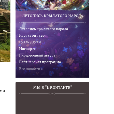
Летопись крылатого народа
Летопись крылатого народа
Игра стоит свеч
Вуаль Дауты
Магвортс
Плодородный август
Партнерская программа
Все новости »
Мы в "ВКонтакте"
ями