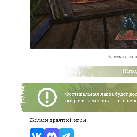
Клетка с сов
Награ
Фестивальная лавка будет до
потратить жетоны — все неис
Желаем приятной игры!