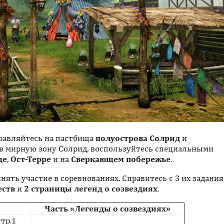
правляйтесь на пастбища
полуострова Солрид
и
 в мирную зону Солрид, воспользуйтесь специальными
де
,
Ост-Терре
и на
Сверкающем побережье
.
ять участие в соревнованиях. Справитесь с 3 их задани
еств
и
2 страницы легенд о созвездиях
.
Часть «Легенды о созвездиях»
тр.1