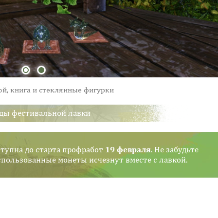
ой, книга и стеклянные фигурки
ды фестивальной лавки
ступна до старта профработ
19 февраля
. Не забудьте
пользованные монеты исчезнут вместе с лавкой.