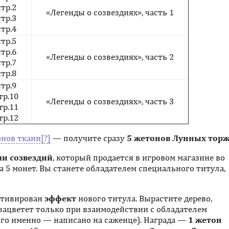
тр.2
«Легенды о созвездиях», часть 1
тр.3
тр.4
тр.5
тр.6
«Легенды о созвездиях», часть 2
тр.7
тр.8
тр.9
тр.10
«Легенды о созвездиях», часть 3
тр.11
тр.12
онов ткани
— получите сразу
5 жетонов Лунных торж
ми созвездий
, который продается в игровом магазине во
 5 монет. Вы станете обладателем специального титула,
активирован
эффект
нового титула. Вырастите дерево,
ацветет только при взаимодействии с обладателем
ого именно — написано на саженце). Награда —
1 жетон