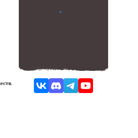
еств
.