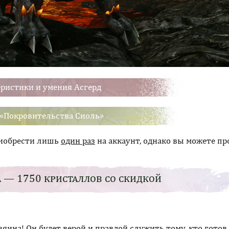
еристики и умения Асгерд
«Покровительства Сиоль»
риобрести лишь
один раз
на аккаунт, однако вы можете пр
 — 1750 кристаллов со скидкой
ина! Он будет верой и правдой служить тому, кто готов