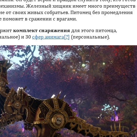
 механизмы. Железный хищник имеет много преимуществ
ичие от своих живых собратьев. Питомец без промедления
е поможет в сражении с врагами.
ержит
комплект снаряжения
для этого питомца,
нальное) и 30
сфер анимага
(персональные).