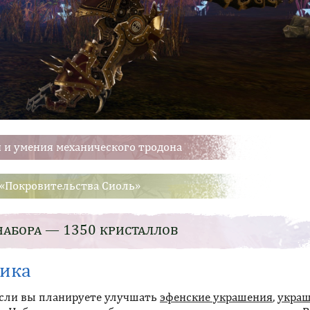
 и умения механического тродона
«Покровительства Сиоль»
набора — 1350 кристаллов
ика
если вы планируете улучшать
эфенские украшения
,
укра