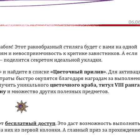
06.0
абом! Этот ракообразный стиляга будет с вами на одной
иям и невосприимчивость к критике завистников. А если
— поделится секретом идеальной укладки.
» и найдите в списке
«Цветочный прилив»
. Для активац
атраты быстро окупятся благодаря наградам за выполне
олучить уникального
цветочного краба, титул VIII ранга
уну
и множество других полезных предметов.
ет
бесплатный доступ
. Это даст возможность выполнять
а них из первой колонки. А главный приз за прохождение