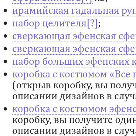
ирамийская гадальная ру
набор целителя
;
сверкающая эфенская сфе
сверкающая эфенская сфе
набор больших эфенских 
коробка с костюмом «Все
(открыв коробку, вы полу
описании дизайнов в случ
коробка с костюмом эфен
коробку, вы получите оди
описании дизайнов в случ