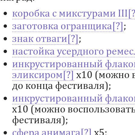
коробка с микстурами III
заготовка огранщика
;
знак отваги
;
настойка усердного реме
инкрустированный флако
эликсиром
х10 (можно 
до конца фестиваля);
инкрустированный флако
х10 (можно воспользовать
фестиваля);
сфера анимага
х5;