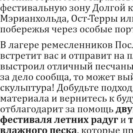
фестивальную зону Долгой 
Мэрианхольда, Ост-Терры и
побережья через особые пор
В лагере ремесленников По
встретит вас и отправит на 
выстроил отличный песчаный
за дело сообща, то может в
скульптура! Добудьте подхо
материала и вернитесь к бу
отблагодарит за помощь
дву
фестиваля летних радуг
и
влажного песка
, которые п