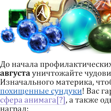
До начала профилактически
августа
уничтожайте чудови
Изначального материка, что
похищенные сундуки
! Вас г
сфера анимага
, а также о
наград: