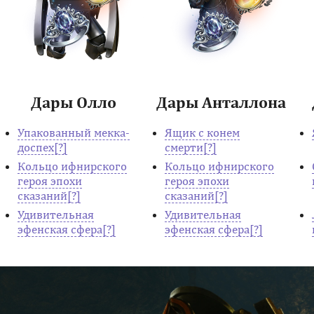
Дары Олло
Дары Анталлона
Упакованный мекка-
Ящик с конем
доспех
смерти
Кольцо ифнирского
Кольцо ифнирского
героя эпохи
героя эпохи
сказаний
сказаний
Удивительная
Удивительная
эфенская сфера
эфенская сфера