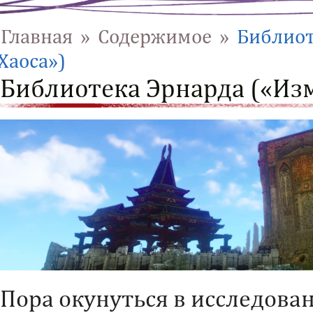
Главная
»
Cодержимое
»
Библиот
Хаоса»)
Библиотека Эрнарда («Из
Пора окунуться в исследова