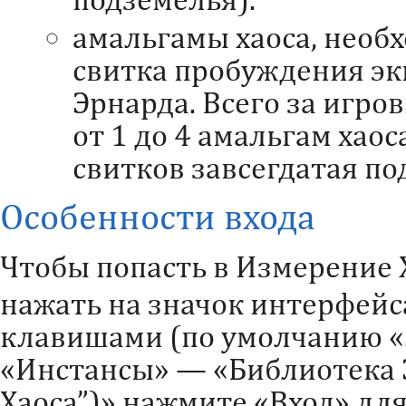
амальгамы хаоса, необ
свитка пробуждения э
Эрнарда. Всего за игро
от 1 до 4 амальгам хао
свитков завсегдатая по
Особенности входа
Чтобы попасть в Измерение 
нажать на значок интерфей
клавишами (по умолчанию «Sh
«Инстансы» — «Библиотека 
Хаоса”)» нажмите «Вход» дл