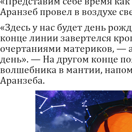
«Представим себе время как
Аранзеб провел в воздухе с
«Здесь у нас будет день рож
конце линии завертелся кр
очертаниями материков, — 
день». — На другом конце п
волшебника в мантии, напо
Аранзеба.