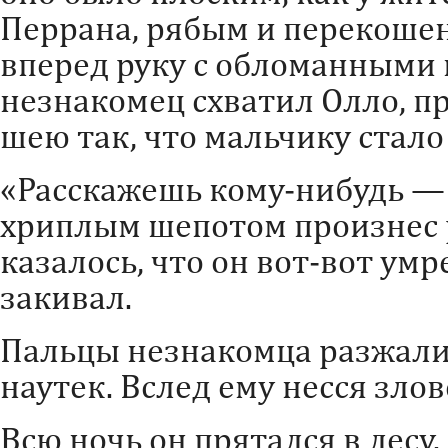
Перрана, рябым и перекоше
вперед руку с обломанными
незнакомец схватил Олло, пр
шею так, что мальчику стало
«Расскажешь кому-нибудь —
хриплым шепотом произнес р
казалось, что он вот-вот умре
закивал.
Пальцы незнакомца разжали
наутек. Вслед ему несся зло
Всю ночь он прятался в лесу.