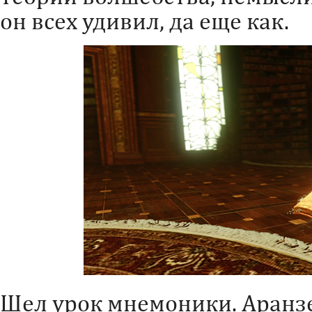
он всех удивил, да еще как.
Шел урок мнемоники. Аранзе