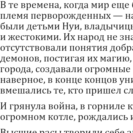
В те времена, когда мир еще
племя перворожденных — на
были детьми Нуи, владычиц
и жестокими. Их народ не зна
отсутствовали понятия добра
демонов, постигая их магию
города, создавали огромные
наверное, в конце концов ун
вмешались те, кто пришел с
И грянула война, в горниле к
огромном котле, рождались 
Высшие расы творили себе а