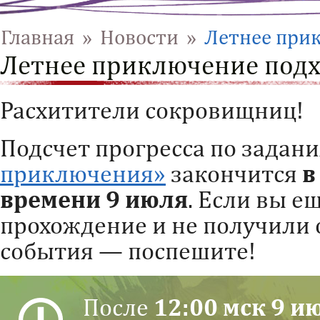
Главная
»
Новости
»
Летнее прик
Летнее приключение подх
Расхитители сокровищниц!
Подсчет прогресса по задан
приключения»
закончится
в
времени 9 июля
. Если вы е
прохождение и не получили 
события — поспешите!
После
12:00 мск 9 и