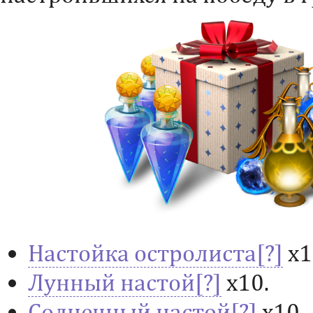
Настойка остролиста
х1
Лунный настой
х10.
Солнечный настой
х10.