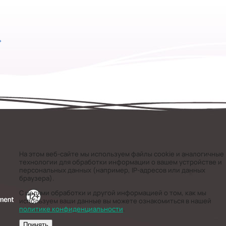
»
На этом веб-сайте мы используем файлы cookie и аналогичные
технологии для обработки информации о вашем устройстве и
персональных данных (например, IP-адресов или данных
браузера).
С целями обработки и другой информацией о том, как мы
используем ваши данные вы можете ознакомиться в нашей
политике конфиденциальности
.
Принять