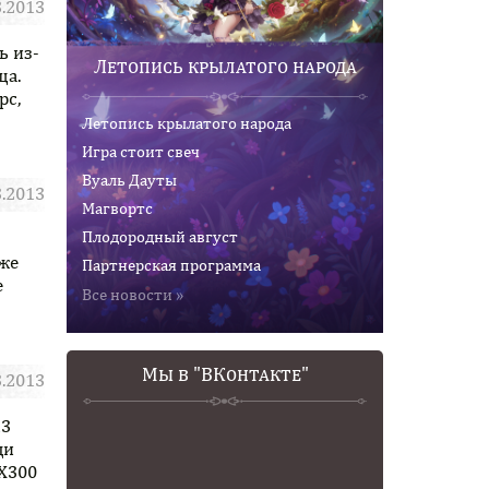
3.2013
ь из-
Подробнее
Летопись крылатого народа
ща.
рс,
Летопись крылатого народа
Игра стоит свеч
Вуаль Дауты
3.2013
Магвортс
Плодородный август
Подробнее
уже
Партнерская программа
е
Все новости »
Мы в "ВКонтакте"
3.2013
13
Подробнее
ди
X300