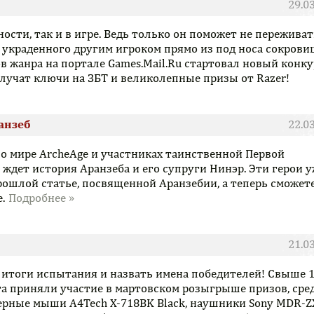
29.0
ости, так и в игре. Ведь только он поможет не переживат
и украденного другим игроком прямо из под носа сокрови
в жанра на портале Games.Mail.Ru стартовал новый конку
лучат ключи на ЗБТ и великолепные призы от Razer!
анзеб
22.0
о мире ArcheAge и участниках таинственной Первой
 ждет история Аранзеба и его супруги Нинэр. Эти герои 
ошлой статье, посвященной Аранзебии, а теперь сможет
.
21.0
итоги испытания и назвать имена победителей! Свыше 
а приняли участие в мартовском розыгрыше призов, сре
рные мыши A4Tech X-718BK Black, наушники Sony MDR-Z