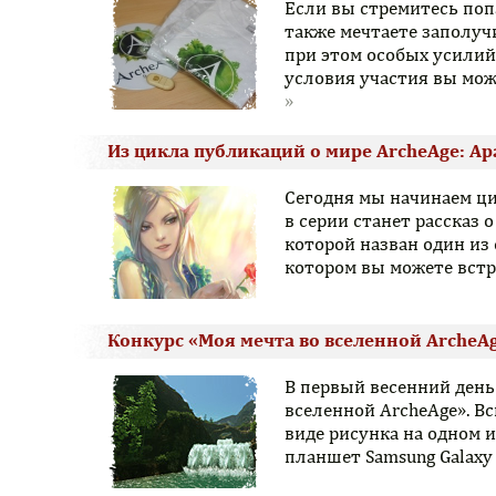
Если вы стремитесь поп
также мечтаете заполуч
при этом особых усилий
условия участия вы мож
Из цикла публикаций о мире ArcheAge: А
Сегодня мы начинаем ц
в серии станет рассказ 
которой назван один из
котором вы можете встр
Конкурс «Моя мечта во вселенной ArcheA
В первый весенний день
вселенной ArcheAge». В
виде рисунка на одном 
планшет Samsung Galaxy 