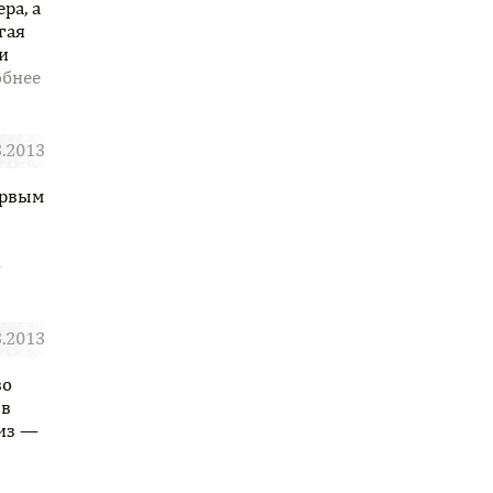
ра, а
Подробнее
гая
и
3.2013
ервым
Подробнее
3.2013
во
Подробнее
 в
риз —