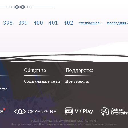
398
399
400
401
402
следующая ›
последняя 
Общение
Поддержка
Социальные сети
Документы
оты
© 2026 XLGAMES Inc. Опубликовано
ООО "АСТРУМ"
.
Все права защищены. Все товарные знаки являются собственностью их владельцев.