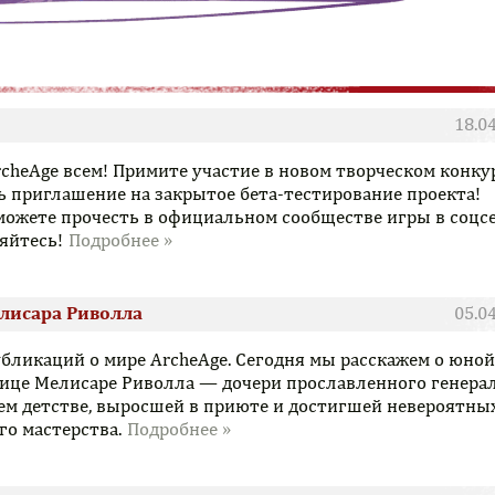
18.0
rcheAge всем! Примите участие в новом творческом конку
 приглашение на закрытое бета-тестирование проекта!
можете прочесть в официальном сообществе игры в соцс
яйтесь!
елисара Риволла
05.0
ликаций о мире ArcheAge. Сегодня мы расскажем о юной
ице Мелисаре Риволла — дочери прославленного генерал
ем детстве, выросшей в приюте и достигшей невероятны
го мастерства.