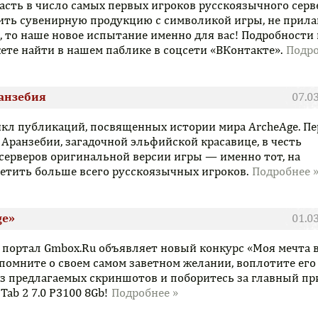
асть в число самых первых игроков русскоязычного серве
ить сувенирную продукцию с символикой игры, не прила
, то наше новое испытание именно для вас! Подробности 
ете найти в нашем паблике в соцсети «ВКонтакте».
ранзебия
07.0
икл публикаций, посвященных истории мира ArcheAge. П
о Аранзебии, загадочной эльфийской красавице, в честь
 серверов оригинальной версии игры — именно тот, на
етить больше всего русскоязычных игроков.
ge»
01.0
 портал Gmbox.Ru объявляет новый конкурс «Моя мечта 
спомните о своем самом заветном желании, воплотите его
из предлагаемых скриншотов и поборитесь за главный п
Tab 2 7.0 P3100 8Gb!