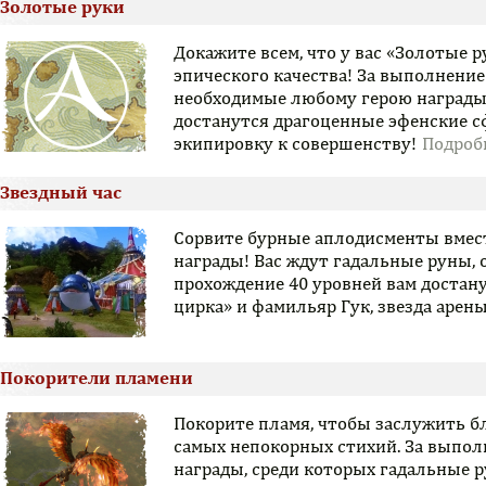
Золотые руки
Докажите всем, что у вас «Золотые р
эпического качества! За выполнени
необходимые любому герою награды.
достанутся драгоценные эфенские с
экипировку к совершенству!
Звездный час
Сорвите бурные аплодисменты вместе
награды! Вас ждут гадальные руны, о
прохождение 40 уровней вам достану
цирка» и фамильяр Гук, звезда арены
Покорители пламени
Покорите пламя, чтобы заслужить б
самых непокорных стихий. За выпол
награды, среди которых гадальные р