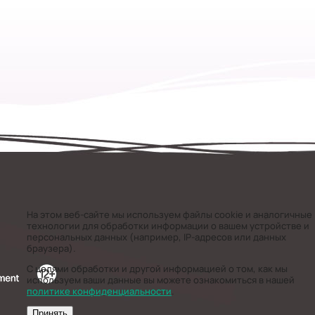
На этом веб-сайте мы используем файлы cookie и аналогичные
технологии для обработки информации о вашем устройстве и
персональных данных (например, IP-адресов или данных
браузера).
С целями обработки и другой информацией о том, как мы
используем ваши данные вы можете ознакомиться в нашей
политике конфиденциальности
.
Принять