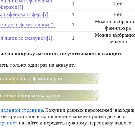
агоценными эфенскими
1
Нет
сферами
ая эфенская сфера
1
Нет
Можно выбранно
 ящик с фамильяром
1
фамильяра
Можно выбранно
й ящик со скакуном
1
скакуна
ые на покупку жетонов, не учитываются в акции
.
ть только один раз на аккаунт.
льный ящик с фамильяром
ельный ящик со скакуном
циальной странице
. Покупки разных персонажей, находя
той кристаллов и начислением может пройти до часа.
орзине»
на сайте и передать нужному персонажу вашего