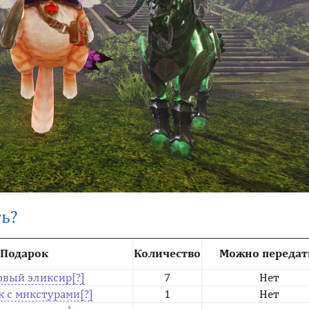
ь?
Подарок
Количество
Можно передат
овый эликсир
7
Нет
 с микстурами
1
Нет