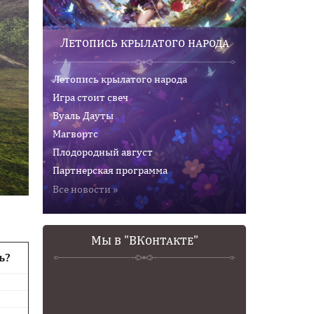
Летопись крылатого народа
Летопись крылатого народа
Игра стоит свеч
Вуаль Дауты
Магвортс
Плодородный август
Партнерская программа
Все новости »
Мы в "ВКонтакте"
ь?