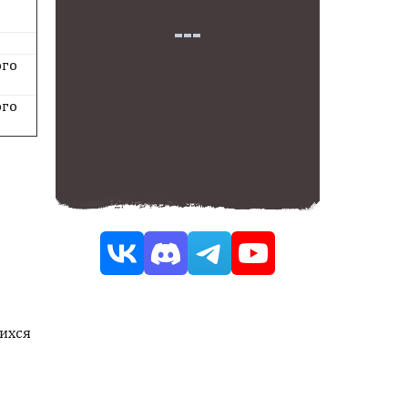
го
го
щихся