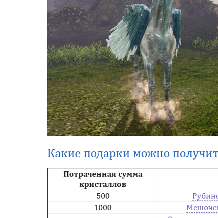
Какие подарки можно получит
Потраченная сумма
кристаллов
500
Рубин
1000
Мешочек