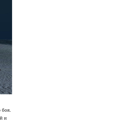
 боя.
й и