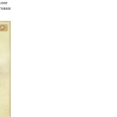
олее
товки