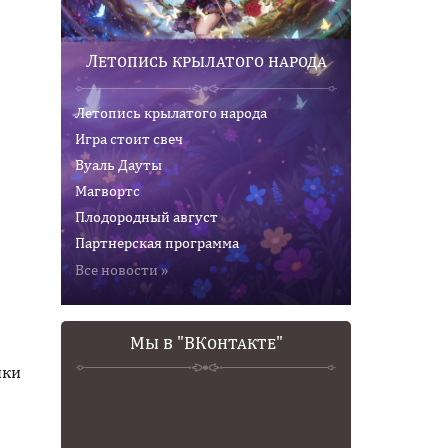
Летопись крылатого народа
Летопись крылатого народа
Игра стоит свеч
Вуаль Дауты
Магвортс
Плодородный август
Партнерская программа
Все новости »
Мы в "ВКонтакте"
чки